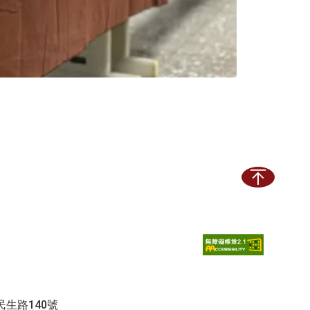
服
務
計
畫
務處
民生路140號