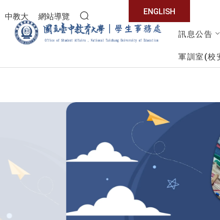
:::
ENGLISH
中教大
網站導覽
全站搜尋
訊息公告
學生事務處
軍訓室(校
暫停