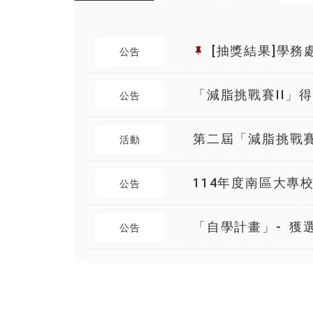
[抽獎結果]學務
公告
化推動成效調查
「減脂挑戰賽II」
公告
第二屆「減脂挑戰
活動
快來挑戰高額獎金
114年度南區大專
公告
績優學務人員特輯
「自學計畫」- 獲
公告