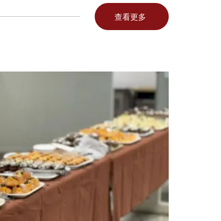
查看更多
114
年
6
月
7
日
夢
想
啟
航-
教
育
公
益