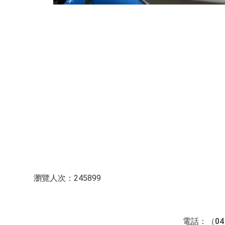
習
歷
程
檔
案」
工
作
坊
:::
瀏覽人次：245899
電話：（04）