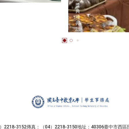
獎
典
禮
與
甜
點
派
對
學生事
2218-3152
傳真：（04）2218-3150
地址：40306臺中市西區