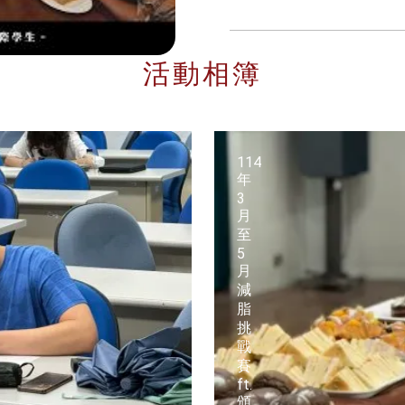
活動相簿
114
年
3
月
至
5
月
減
脂
挑
戰
賽
ft.
頒