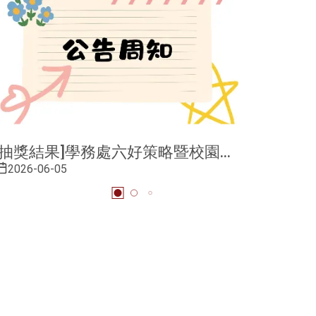
[抽獎結果]學務處六好策略暨校園多
「減脂挑
元文化推動成效調查
2026-06-05
2026-05-