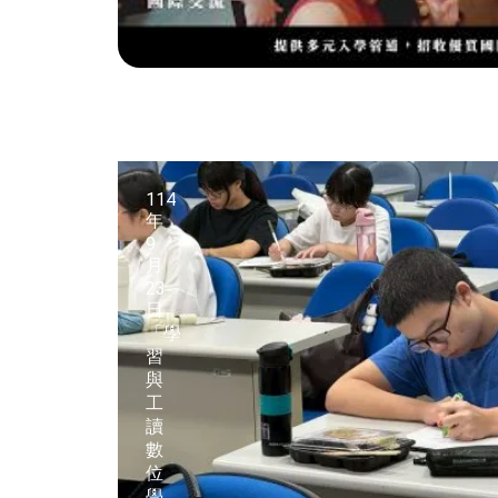
114
年
9
月
23
日
「學
習
與
工
讀
數
位
學